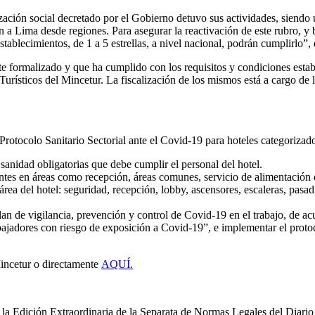
ación social decretado por el Gobierno detuvo sus actividades, siendo u
 a Lima desde regiones. Para asegurar la reactivación de este rubro, y br
stablecimientos, de 1 a 5 estrellas, a nivel nacional, podrán cumplirlo”
e formalizado y que ha cumplido con los requisitos y condiciones esta
 Turísticos del Mincetur. La fiscalización de los mismos está a cargo de
 Protocolo Sanitario Sectorial ante el Covid-19 para hoteles categorizad
sanidad obligatorias que debe cumplir el personal del hotel.
lientes en áreas como recepción, áreas comunes, servicio de alimentación
rea del hotel: seguridad, recepción, lobby, ascensores, escaleras, pasad
lan de vigilancia, prevención y control de Covid-19 en el trabajo, de
abajadores con riesgo de exposición a Covid-19”, e implementar el proto
Mincetur o directamente
AQUÍ.
la Edición Extraordinaria de la Separata de Normas Legales del Diario