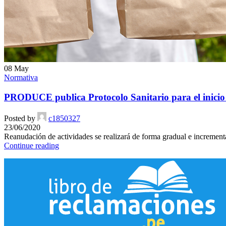
08
May
Normativa
PRODUCE publica Protocolo Sanitario para el inicio d
Posted by
c1850327
23/06/2020
Reanudación de actividades se realizará de forma gradual e incrementa
Continue reading