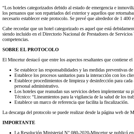
“Los hoteles categorizados debido al estado de emergencia e inmoviliz
los peruanos que son repatriados del exterior y aquellos que retornaban
necesario establecer este protocolo. Se prevé que alrededor de 1 400 e
Cabe recordar que un hotel categorizado es aquel que está debidament
siendo incluido en el Directorio Nacional de Prestadores de Servicios
competencias.
SOBRE EL PROTOCOLO
El Mincetur destacó que entre los aspectos resaltantes que contiene el
Se establece las responsabilidades y las medidas preventivas de 
Establece los procesos sanitarios para la interacción con los c
Establece procedimientos de limpieza y desinfección para cada á
personal administrativo.
Los hoteles que reanudan sus servicios deben implementar su p
Técnico: “Lineamientos para la vigilancia de la salud de los tr
Establece un marco de referencia que facilita la fiscalización.
La descarga del protocolo se puede realizar desde la página web de 
IMPORTANTE
La Resolución Ministerial N° 080-2020-Mincetur se publicó en 