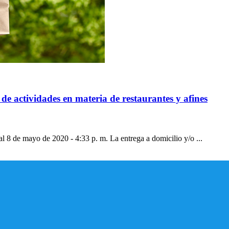
e actividades en materia de restaurantes y afines
l 8 de mayo de 2020 - 4:33 p. m. La entrega a domicilio y/o ...