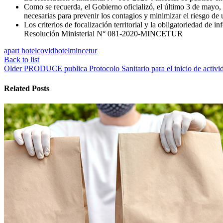
Como se recuerda, el Gobierno oficializó, el último 3 de mayo,
necesarias para prevenir los contagios y minimizar el riesgo de 
Los criterios de focalización territorial y la obligatoriedad de 
Resolución Ministerial N° 081-2020-MINCETUR
apart hotel
covid
hotel
mincetur
Back to list
Older
PRODUCE publica Protocolo Sanitario para el inicio de activida
Related Posts