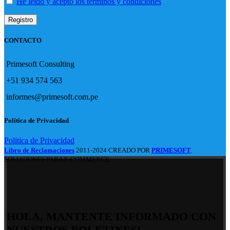
He leído y acepto los términos y condiciones
CONTACTO
Primesoft Consulting
+51 934 574 563
informes@primesoft.com.pe
Política de Privacidad
Politica de Privacidad
Libro de Reclamaciones
2011-2024 CREADO POR
PRIMESOFT
.
SOLUCIONES PARA E-COMMERCE.
HOLA, MANTENTE INFORMADO CON
NUESTROS BOLETINES!