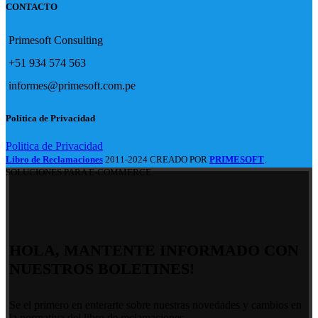
CONTACTO
Primesoft Consulting
+51 934 574 563
informes@primesoft.com.pe
Política de Privacidad
Politica de Privacidad
Libro de Reclamaciones
2011-2024 CREADO POR
PRIMESOFT
.
SOLUCIONES PARA E-COMMERCE.
HOLA, MANTENTE INFORMADO CON
NUESTROS BOLETINES!
Se el primero en enterarte sobre nuestras novedades y cambios en
la normativa del libro de reclamaciones